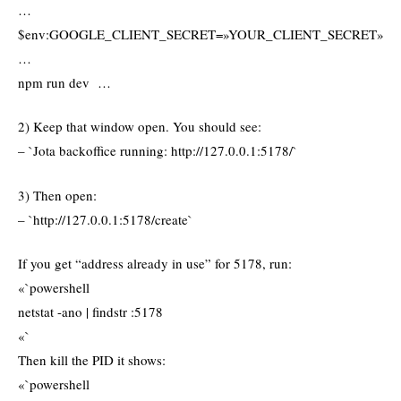
…
$env:GOOGLE_CLIENT_SECRET=»YOUR_CLIENT_SECRET»
…
npm run dev …
2) Keep that window open. You should see:
– `Jota backoffice running: http://127.0.0.1:5178/`
3) Then open:
– `http://127.0.0.1:5178/create`
If you get “address already in use” for 5178, run:
«`powershell
netstat -ano | findstr :5178
«`
Then kill the PID it shows:
«`powershell