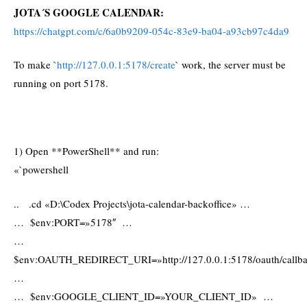
JOTA´S GOOGLE CALENDAR:
https://chatgpt.com/c/6a0b9209-054c-83e9-ba04-a93cb97c4da9
To make `
http://127.0.0.1:5178/create
` work, the server must be
running on port 5178.
1) Open **PowerShell** and run:
«`powershell
.. .cd «D:\Codex Projects\jota-calendar-backoffice» …
… $env:PORT=»5178″ …
…
$env:OAUTH_REDIRECT_URI=»http://127.0.0.1:5178/oauth/callb
…
… $env:GOOGLE_CLIENT_ID=»YOUR_CLIENT_ID» …