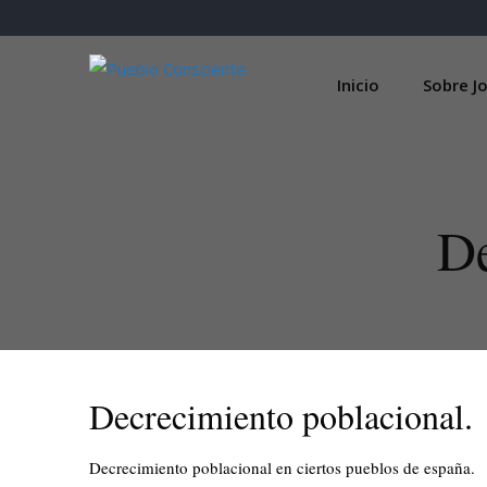
Skip
to
content
Inicio
Sobre Jo
De
Decrecimiento poblacional.
Decrecimiento poblacional en ciertos pueblos de españa.