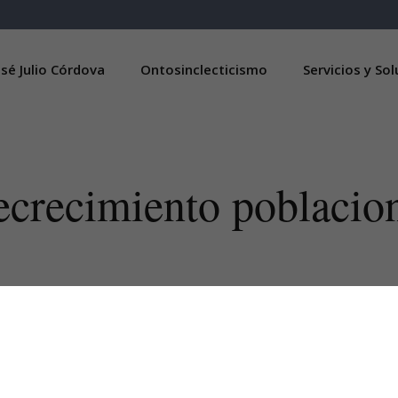
sé Julio Córdova
Ontosinclecticismo
Servicios y So
crecimiento poblacio