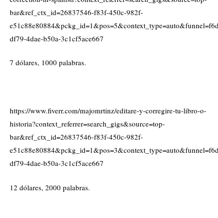
bar&ref_ctx_id=26837546-f83f-450c-982f-
e51c88e80884&pckg_id=1&pos=5&context_type=auto&funnel=f6
df79-4dae-b50a-3c1cf5ace667
7 dólares, 1000 palabras.
https://www.fiverr.com/majomrtinz/editare-y-corregire-tu-libro-o-
historia?context_referrer=search_gigs&source=top-
bar&ref_ctx_id=26837546-f83f-450c-982f-
e51c88e80884&pckg_id=1&pos=3&context_type=auto&funnel=f6
df79-4dae-b50a-3c1cf5ace667
12 dólares, 2000 palabras.