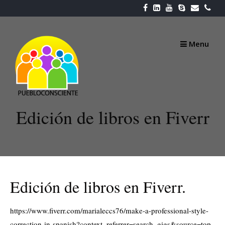
Skip
to
content
Menu
Edición de libros en Fiverr
Edición de libros en Fiverr.
https://www.fiverr.com/marialeccs76/make-a-professional-style-
correction-in-spanish?context_referrer=search_gigs&source=top-