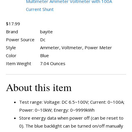
Multimeter Ammeter Voltmeter with 100A
Current Shunt
$17.99
Brand
bayite
Power Source
Dc
Style
Ammeter, Voltmeter, Power Meter
Color
Blue
Item Weight
7.04 Ounces
About this item
Test range: Voltage: DC 6.5~100V; Current: 0~100A;
Power: 0~10kW; Energy: 0~9999kWh
Store energy data when power off (can be reset to
0). The blue backlight can be turned on/off manually