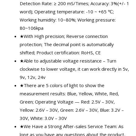
Detection Rate: ≥ 200 mS/Times; Accuracy: 3%(+/- 1
word); Operating temperature: -10 ~ +65 ℃;
Working humidity: 10~80%; Working pressure:
80~106kpa
★With High precision; Reverse connection
protection; The decimal point is automatically
shifted; Product certification: RoHS, CE
★Able to adjustable voltage resistance – Turn
clockwise to lower voltage, it can work directly in 5v,
9v, 12v, 24v
★There are 5 colors of light to show the
measurement results: Blue, Yellow, White, Red,
Green; Operating Voltage — Red: 2.5V – 30V,
Yellow: 2.6V – 30V, Green: 2.6V – 30V, Blue: 3.2V –
30V, White: 3.0V – 30V
★We Have a Strong After-sales Service Team: As
long as you have any questions about the product,