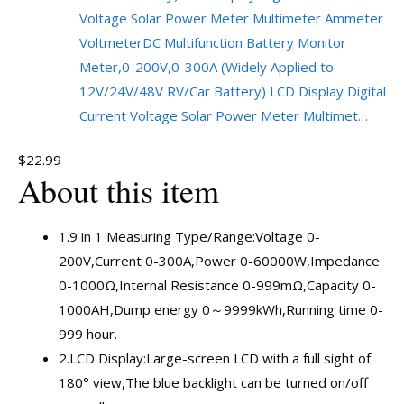
Voltage Solar Power Meter Multimeter Ammeter
Voltmeter
DC Multifunction Battery Monitor
Meter,0-200V,0-300A (Widely Applied to
12V/24V/48V RV/Car Battery) LCD Display Digital
Current Voltage Solar Power Meter Multimet…
$22.99
About this item
1.9 in 1 Measuring Type/Range:Voltage 0-
200V,Current 0-300A,Power 0-60000W,Impedance
0-1000Ω,Internal Resistance 0-999mΩ,Capacity 0-
1000AH,Dump energy 0～9999kWh,Running time 0-
999 hour.
2.LCD Display:Large-screen LCD with a full sight of
180° view,The blue backlight can be turned on/off