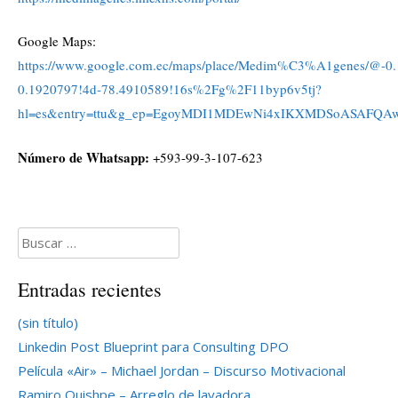
Google Maps:
https://www.google.com.ec/maps/place/Medim%C3%A1genes/@-0
0.1920797!4d-78.4910589!16s%2Fg%2F11byp6v5tj?
hl=es&entry=ttu&g_ep=EgoyMDI1MDEwNi4xIKXMDSoASAFQ
Número de Whatsapp:
+593-99-3-107-623
Buscar:
Entradas recientes
(sin título)
Linkedin Post Blueprint para Consulting DPO
Película «Air» – Michael Jordan – Discurso Motivacional
Ramiro Quishpe – Arreglo de lavadora