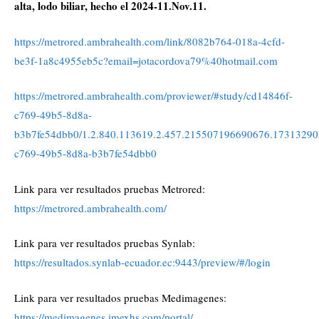
alta, lodo biliar, hecho el 2024-11.Nov.11.
https://metrored.ambrahealth.com/link/8082b764-018a-4cfd-
be3f-1a8c4955eb5c?email=jotacordova79%40hotmail.com
https://metrored.ambrahealth.com/proviewer/#study/cd14846f-
c769-49b5-8d8a-
b3b7fe54dbb0/1.2.840.113619.2.457.215507196690676.17313290
c769-49b5-8d8a-b3b7fe54dbb0
Link para ver resultados pruebas Metrored:
https://metrored.ambrahealth.com/
Link para ver resultados pruebas Synlab:
https://resultados.synlab-ecuador.ec:9443/preview/#/login
Link para ver resultados pruebas Medimagenes:
https://medimagenes.imexhs.com/portal/