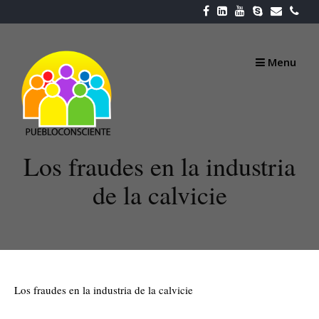
Skip
to
content
Menu
Los fraudes en la industria
de la calvicie
Los fraudes en la industria de la calvicie