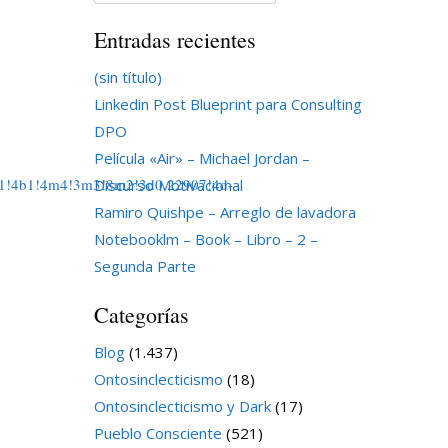
Entradas recientes
(sin título)
Linkedin Post Blueprint para Consulting
DPO
Película «Air» – Michael Jordan –
1!4b1!4m4!3m3!8m2!3d0.22907!4d-
Discurso Motivacional
Ramiro Quishpe – Arreglo de lavadora
Notebooklm – Book – Libro – 2 –
Segunda Parte
Categorías
Blog
(1.437)
Ontosinclecticismo
(18)
Ontosinclecticismo y Dark
(17)
Pueblo Consciente
(521)