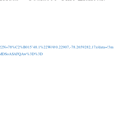
7%22N+78%C2%B015’48.1%22W/@0.22907,-78.2659282,17z/data=!3m
IKXMDSoASAFQAw%3D%3D