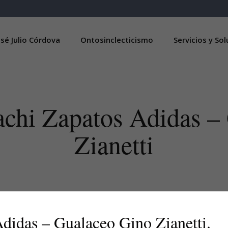
sé Julio Córdova
Ontosinclecticismo
Servicios y So
achi Zapatos Adidas –
Zianetti
didas – Gualaceo Gino Zianetti.