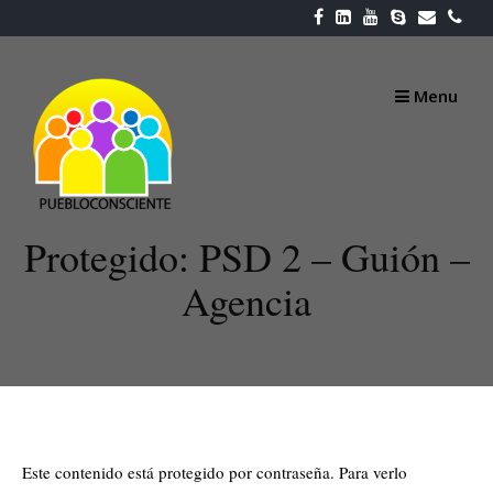
Skip
to
content
Menu
Protegido: PSD 2 – Guión –
Agencia
Este contenido está protegido por contraseña. Para verlo