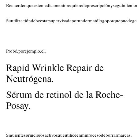
Recuerdenqueestemedicamentorequieredeprescripciónyseguimientom
Suutilizacióndebeestarsupervisadaporundermatólogoporquepuedegen
Probé,porejemplo,el.
Rapid Wrinkle Repair de
Neutrógena.
Sérum de retinol de la Roche-
Posay.
Siguientesprincipiosactivosqueutilicéenmiprocesodeborrarmarcas.