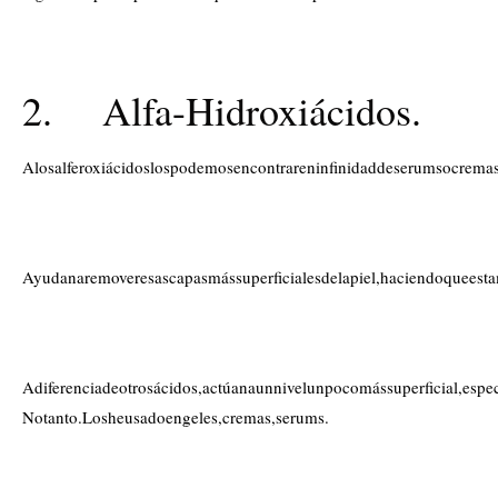
2. Alfa-Hidroxiácidos.
Alosalferoxiácidoslospodemosencontrareninfinidaddeserumsocremas
Ayudanaremoveresascapasmássuperficialesdelapiel,haciendoqueesta
Adiferenciadeotrosácidos,actúanaunnivelunpocomássuperficial,espe
Notanto.Losheusadoengeles,cremas,serums.