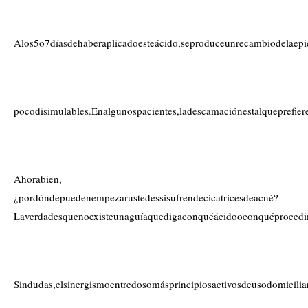
Alos5o7díasdehaberaplicadoesteácido,seproduceunrecambiodelaepide
pocodisimulables.Enalgunospacientes,ladescamaciónestalqueprefie
Ahorabien,
¿pordóndepuedenempezarustedessisufrendecicatricesdeacné?
Laverdadesquenoexisteunaguíaquedigaconquéácidooconquéprocedimie
Sindudas,elsinergismoentredosomásprincipiosactivosdeusodomicil