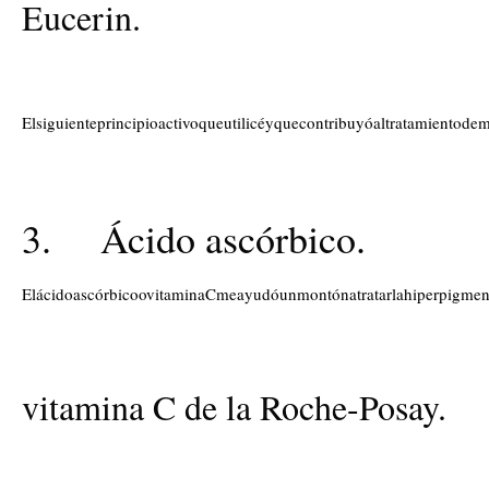
Eucerin.
Elsiguienteprincipioactivoqueutilicéyquecontribuyóaltratamientodem
3. Ácido ascórbico.
ElácidoascórbicoovitaminaCmeayudóunmontónatratarlahiperpigme
vitamina C de la Roche-Posay.