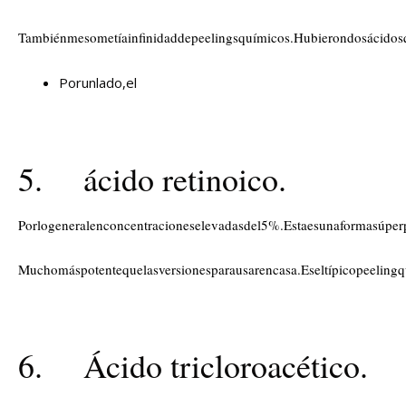
Tambiénmesometíainfinidaddepeelingsquímicos.Hubierondosácidosq
Porunlado,el
5. ácido retinoico.
Porlogeneralenconcentracioneselevadasdel5%.Estaesunaformasúperp
Muchomáspotentequelasversionesparausarencasa.Eseltípicopeeli
6. Ácido tricloroacético.