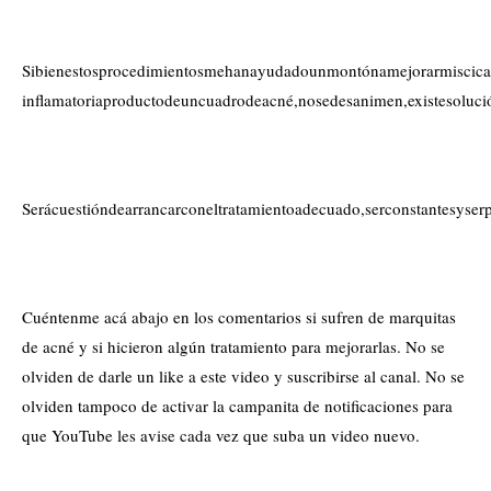
Sibienestosprocedimientosmehanayudadounmontónamejorarmiscicatri
inflamatoriaproductodeuncuadrodeacné,nosedesanimen,existesoluci
Serácuestióndearrancarconeltratamientoadecuado,serconstantesyse
Cuéntenme acá abajo en los comentarios si sufren de marquitas
de acné y si hicieron algún tratamiento para mejorarlas. No se
olviden de darle un like a este video y suscribirse al canal. No se
olviden tampoco de activar la campanita de notificaciones para
que YouTube les avise cada vez que suba un video nuevo.