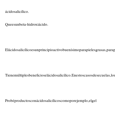
ácidosalicílico.
Queesunbeta-hidroxiácido.
Elácidosalicílicoesunprincipioactivobuenísimoparapielesgrasas,pa
Tienemúltiplesbeneficioselácidosalicílico.Enestoscasosdesecuela
Probéproductosconácidosalicílicoscomoporejemplo,elgel