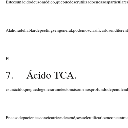
Esteesunácidodeusomédico,quepuedeserutilizadoencasosparticulares
Alahoradehablardepeelingsengeneral,podemosclasificarlosendifere
El
7. Ácido TCA.
esunácidoquepuedegenerarunefectomásomenosprofundodependiendo
Encasodepacientesconcicatricesdeacné,sesueleutilizarloenconcentr