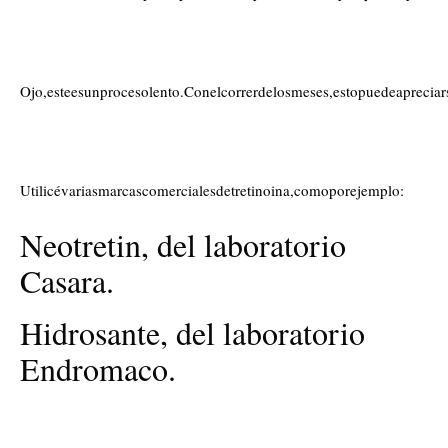
Ojo,esteesunprocesolento.Conelcorrerdelosmeses,estopuedeaprecia
Utilicévariasmarcascomercialesdetretinoina,comoporejemplo:
Neotretin, del laboratorio
Casara.
Hidrosante, del laboratorio
Endromaco.