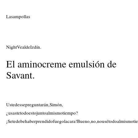
Lasampollas
NightVealdeIzdín.
El aminocreme emulsión de
Savant.
Ustedessepreguntarán,Simón,
¿usastetodoestojuntoalmismotiempo?
¡Setedebehaberprendidofuegolacara!Bueno,no,nousétodoalmismotie