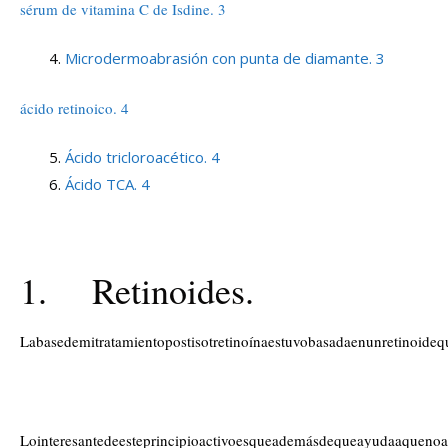
sérum de vitamina C de Isdine. 3
Microdermoabrasión con punta de diamante. 3
ácido retinoico. 4
Ácido tricloroacético. 4
Ácido TCA. 4
1. Retinoides.
Labasedemitratamientopostisotretinoínaestuvobasadaenunretinoid
Lointeresantedeesteprincipioactivoesqueademásdequeayudaaquenoap