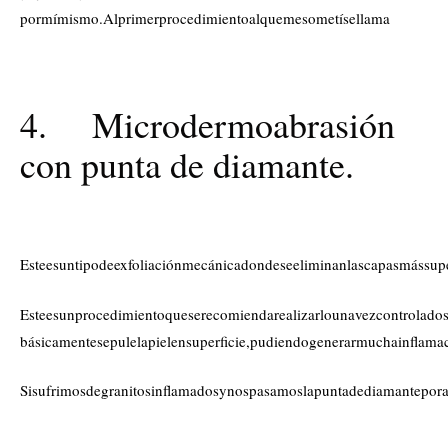
pormímismo.Alprimerprocedimientoalquemesometísellama
4. Microdermoabrasión
con punta de diamante.
Esteesuntipodeexfoliaciónmecánicadondeseeliminanlascapasmássuper
Esteesunprocedimientoqueserecomiendarealizarlounavezcontrolado
básicamentesepulelapielensuperficie,pudiendogenerarmuchainflama
Sisufrimosdegranitosinflamadosynospasamoslapuntadediamanteporar