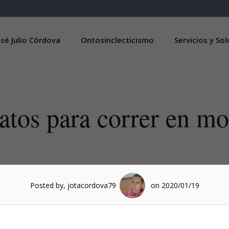
sé Julio Córdova
Ontosinclecticismo
Servicios y So
atos para correr en mo
Posted by, jotacordova79
on 2020/01/19