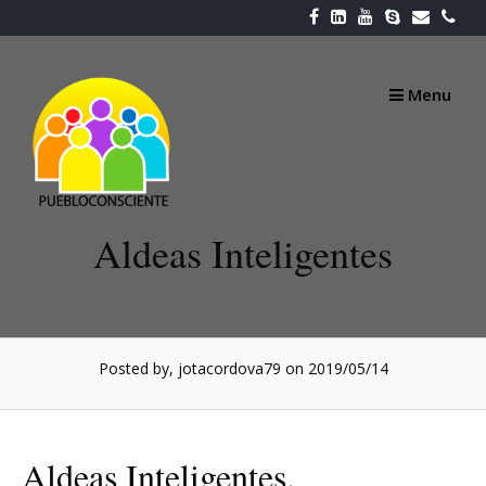
Skip
to
content
Menu
Aldeas Inteligentes
Posted by, jotacordova79
on 2019/05/14
Aldeas Inteligentes.