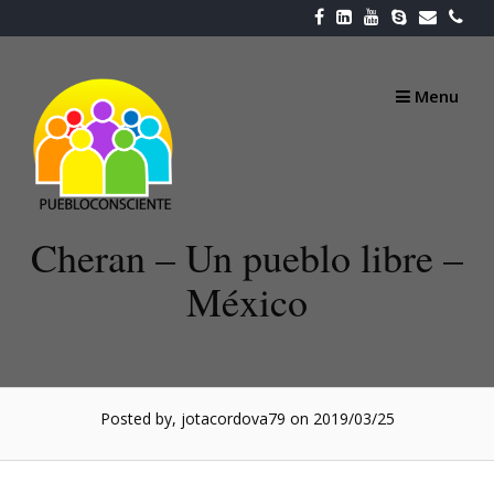
Skip
to
content
Menu
Cheran – Un pueblo libre –
México
Posted by, jotacordova79
on 2019/03/25