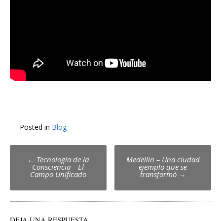
Posted in
Blog
Post
←
Tecnología de la
Medellin – Una ciudad
Consciencia – El
ejemplo que se
navigation
Campo Unificado
transformó
→
DEJA UNA RESPUESTA