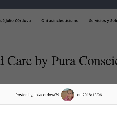
sé Julio Córdova
Ontosinclecticismo
Servicios y So
d Care by Pura Consci
Posted by, jotacordova79
on 2018/12/06