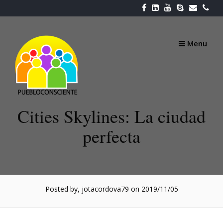
Skip
to
content
Menu
Cities Skylines: La ciudad
perfecta
Posted by, jotacordova79
on 2019/11/05