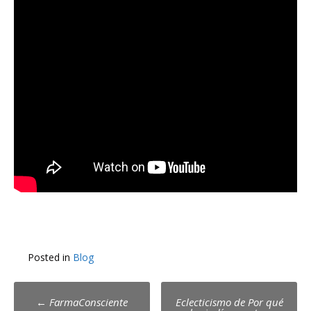
Posted in
Blog
Post
←
FarmaConsciente
Eclecticismo de Por qué