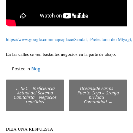
https://www.google.com/maps/place/Sendai,+Prefectura+de+Mi
En las calles se ven bastantes negocios en la parte de abajo.
Posted in
Blog
Post
←
SEC – Ineficiencia
Oceanside Farms –
Actual del Sistema
Puerto Cayo – Granja
navigation
Capitalista – Negocios
privada –
repetidos
Comunidad
→
DEJA UNA RESPUESTA