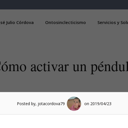
sé Julio Córdova
Ontosinclecticismo
Servicios y So
ómo activar un péndu
Posted by, jotacordova79
on 2019/04/23