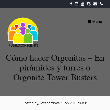
Skip
to
content
Menu
Cómo hacer Orgonitas – En
pirámides y torres o
Orgonite Tower Busters
Posted by, jotacordova79
on 2019/08/31