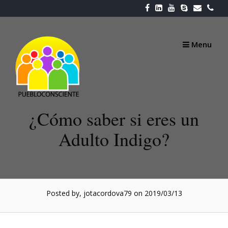
Skip
to
content
Menu
¿Cómo saber si eres un
Adulto Indigo?
Posted by, jotacordova79
on 2019/03/13