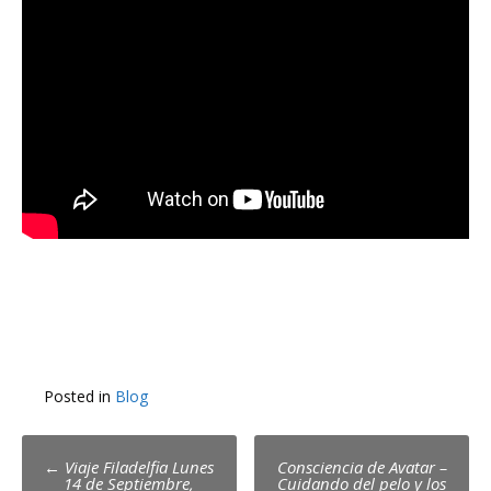
Posted in
Blog
Post
←
Viaje Filadelfia Lunes
Consciencia de Avatar –
14 de Septiembre,
Cuidando del pelo y los