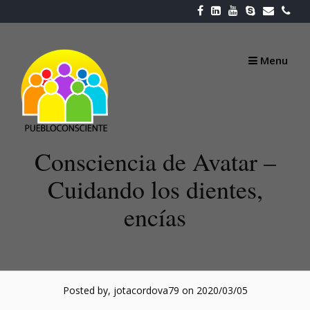
Skip
to
content
Menu
Consciencia de Avatar –
Cuidando los dientes,
encías
Posted by, jotacordova79
on 2020/03/05