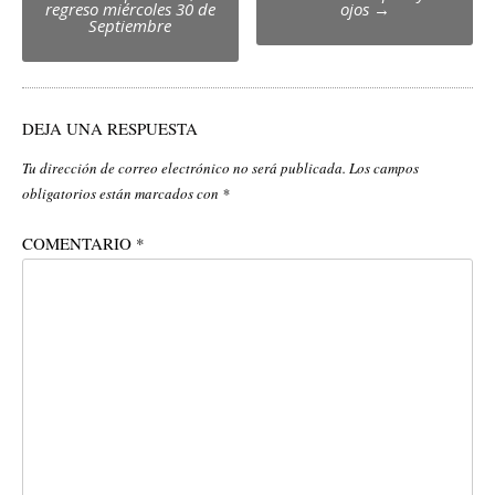
navigation
regreso miércoles 30 de
ojos
→
Septiembre
DEJA UNA RESPUESTA
Tu dirección de correo electrónico no será publicada.
Los campos
obligatorios están marcados con
*
COMENTARIO
*