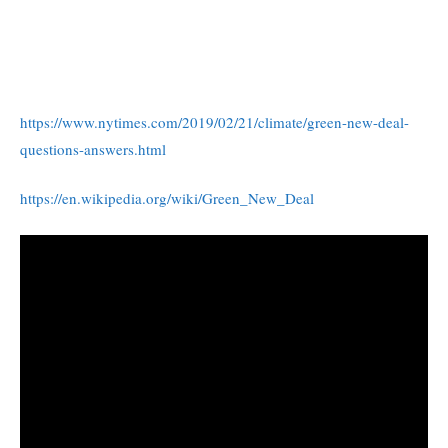
https://www.nytimes.com/2019/02/21/climate/green-new-deal-
questions-answers.html
https://en.wikipedia.org/wiki/Green_New_Deal