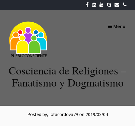
Skip
to
content
Menu
Cosciencia de Religiones –
Fanatismo y Dogmatismo
Posted by, jotacordova79
on 2019/03/04