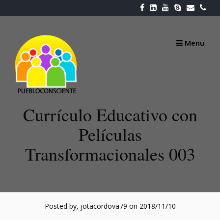
Skip
to
content
Menu
Currículo Educativo con
Películas
Transformacionales 003
Posted by, jotacordova79
on 2018/11/10