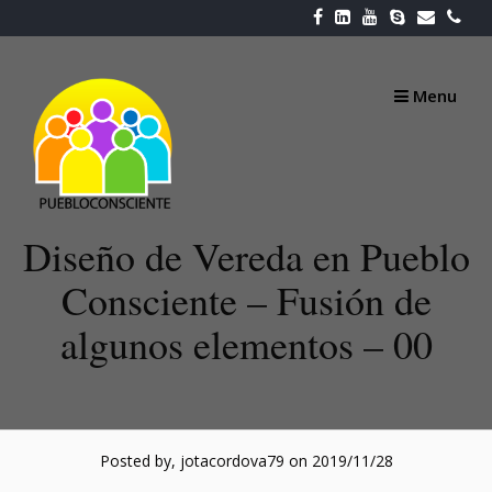
Skip
to
content
Menu
Diseño de Vereda en Pueblo
Consciente – Fusión de
algunos elementos – 00
Posted by, jotacordova79
on 2019/11/28