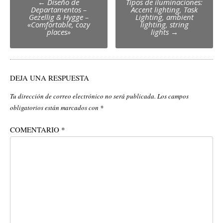
←
Diseño de
Tipos de iluminaciones:
Departamentos –
Accent lighting, Task
navigation
Gezellig & Hygge –
Lighting, ambient
«Comfortable, cozy
lighting, string
places»
lights
→
DEJA UNA RESPUESTA
Tu dirección de correo electrónico no será publicada.
Los campos
obligatorios están marcados con
*
COMENTARIO
*