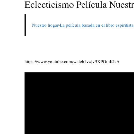
Eclecticismo Película Nuest
Nuestro hogar-La película basada en el libro espiritis
https://www.youtube.com/watch?v=jv9XPOmKIsA