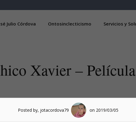
sé Julio Córdova
Ontosinclecticismo
Servicios y So
hico Xavier – Películ
Posted by, jotacordova79
on 2019/03/05