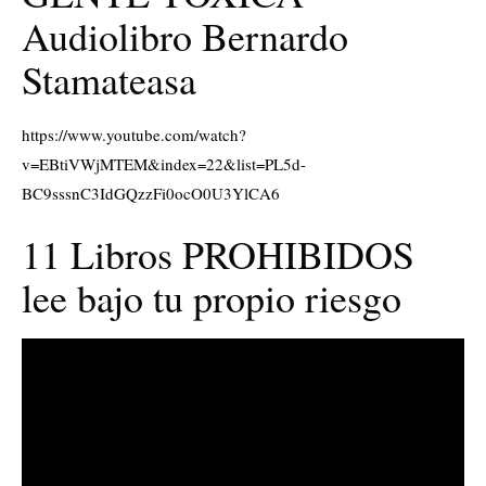
Audiolibro Bernardo
Stamateasa
https://www.youtube.com/watch?
v=EBtiVWjMTEM&index=22&list=PL5d-
BC9sssnC3IdGQzzFi0ocO0U3YlCA6
11 Libros PROHIBIDOS
lee bajo tu propio riesgo