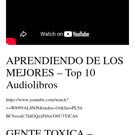
APRENDIENDO DE LOS
MEJORES – Top 10
Audiolibros
https://www.youtube.com/watch?
v=Wl099ALSNJ8&index=16&list=PL5d-
BC9sssnC3IdGQzzFi0ocO0U3YlCA6
GENTE TOXICA –