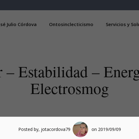
sé Julio Córdova
Ontosinclecticismo
Servicios y So
 – Estabilidad – Energ
Electrosmog
Posted by, jotacordova79
on 2019/09/09