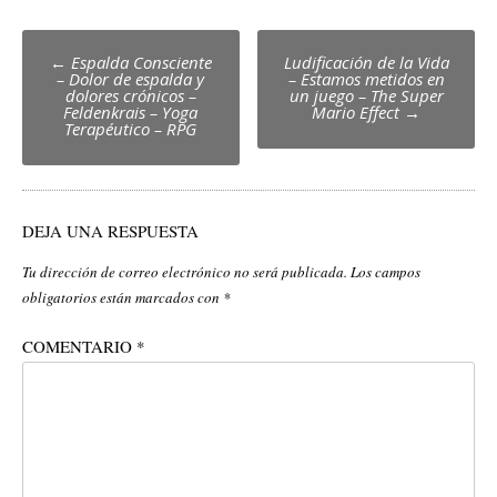
Post
←
Espalda Consciente
Ludificación de la Vida
– Dolor de espalda y
– Estamos metidos en
navigation
dolores crónicos –
un juego – The Super
Feldenkrais – Yoga
Mario Effect
→
Terapéutico – RPG
DEJA UNA RESPUESTA
Tu dirección de correo electrónico no será publicada.
Los campos
obligatorios están marcados con
*
COMENTARIO
*