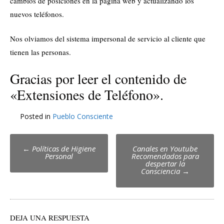
cambios de posiciones en la página web y actualizando los
nuevos teléfonos.
Nos olviamos del sistema impersonal de servicio al cliente que
tienen las personas.
Gracias por leer el contenido de
«Extensiones de Teléfono».
Posted in
Pueblo Consciente
Post
←
Políticas de Higiene
Canales en Youtube
Personal
Recomendados para
navigation
despertar la
Consciencia
→
DEJA UNA RESPUESTA