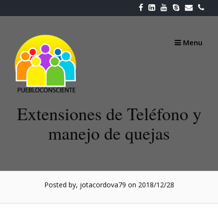
Skip
to
content
Menu
Extensiones de Teléfono y
manejo de quejas
Posted by, jotacordova79
on 2018/12/28