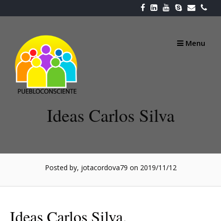
Skip
to
content
Menu
Ideas Carlos Silva
Posted by, jotacordova79
on 2019/11/12
Ideas Carlos Silva.