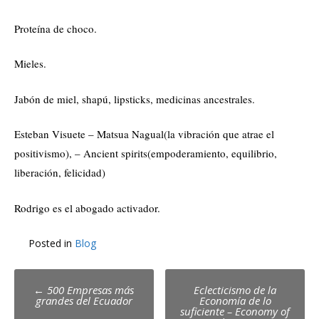
Proteína de choco.
Mieles.
Jabón de miel, shapú, lipsticks, medicinas ancestrales.
Esteban Visuete – Matsua Nagual(la vibración que atrae el
positivismo), – Ancient spirits(empoderamiento, equilibrio,
liberación, felicidad)
Rodrigo es el abogado activador.
Posted in
Blog
Post
←
500 Empresas más
Eclecticismo de la
grandes del Ecuador
Economía de lo
navigation
suficiente – Economy of