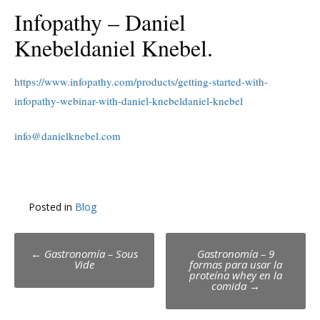
Infopathy – Daniel
Knebeldaniel Knebel.
https://www.infopathy.com/products/getting-started-with-
infopathy-webinar-with-daniel-knebeldaniel-knebel
info@danielknebel.com
Posted in
Blog
Post
←
Gastronomía – Sous
Gastronomía – 9
Vide
formas para usar la
navigation
proteína whey en la
comida
→