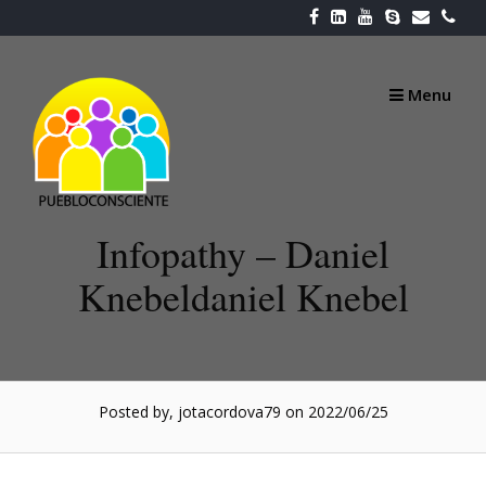
Skip
to
content
Menu
Infopathy – Daniel
Knebeldaniel Knebel
Posted by, jotacordova79
on 2022/06/25