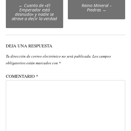
Post
←
Cuento de «El
Reino Mineral –
Emperador está
Piedras
→
navigation
desnudo» y nadie se
atreve a decir la verdad
DEJA UNA RESPUESTA
Tu dirección de correo electrónico no será publicada.
Los campos
obligatorios están marcados con
*
COMENTARIO
*