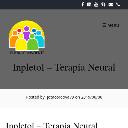
Skip
to
content
Menu
Inpletol – Terapia Neural
Posted by, jotacordova79
on 2019/06/06
Inpletol – Terapia Neural.