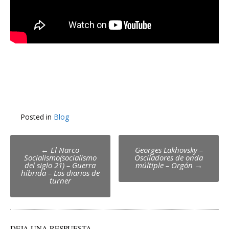
Posted in
Blog
Post
←
El Narco
Georges Lakhovsky –
Socialismo(socialismo
Osciladores de onda
navigation
del siglo 21) – Guerra
múltiple – Orgón
→
híbrida – Los diarios de
turner
DEJA UNA RESPUESTA