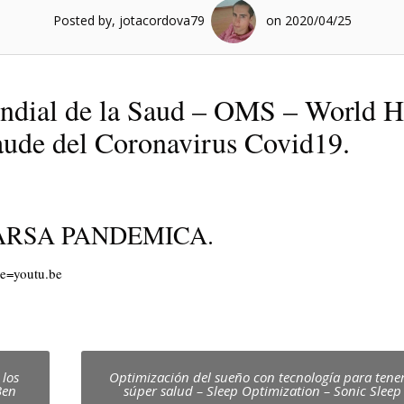
Posted by, jotacordova79
on 2020/04/25
dial de la Saud – OMS – World H
raude del Coronavirus Covid19.
ARSA PANDEMICA.
e=youtu.be
 los
Optimización del sueño con tecnología para tene
Ben
súper salud – Sleep Optimization – Sonic Slee