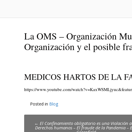
La OMS – Organización Mun
Organización y el posible f
MEDICOS HARTOS DE LA F
https://www.youtube.com/watch?v=KaxWSMLjyuc&featur
Posted in
Blog
Post
←
El Confinamiento obligatorio es una Violación a
Derechos humanos – El fraude de la Pandemia – 
navigation
Greenfield