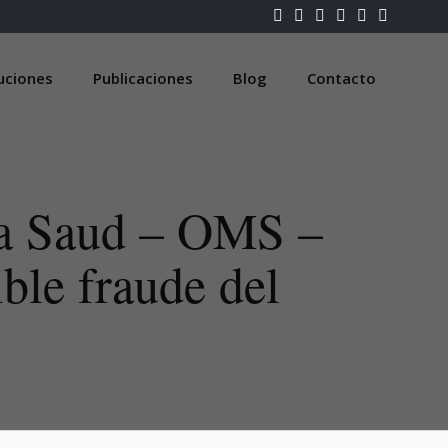
luciones
Publicaciones
Blog
Contacto
la Saud – OMS –
ble fraude del