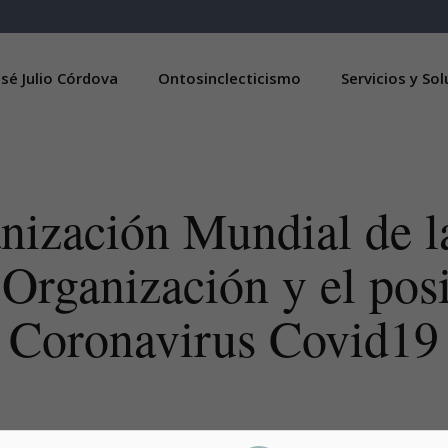
sé Julio Córdova
Ontosinclecticismo
Servicios y So
ización Mundial de 
Organización y el posi
Coronavirus Covid19