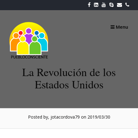
Skip
to
content
Menu
La Revolución de los
Estados Unidos
Posted by, jotacordova79
on 2019/03/30