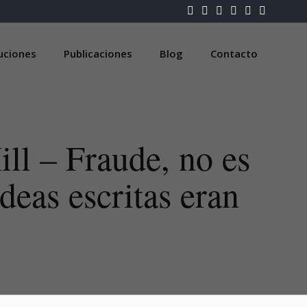
luciones
Publicaciones
Blog
Contacto
ll – Fraude, no es
deas escritas eran