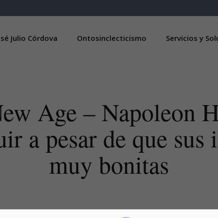
sé Julio Córdova
Ontosinclecticismo
Servicios y So
ew Age – Napoleon Hi
ir a pesar de que sus i
muy bonitas