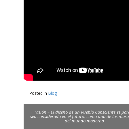
Posted in
Blog
Post
←
Visión – El diseño de un Pueblo Consciente es pa
sea considerado en el futuro, como una de las marav
navigation
del mundo moderno