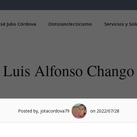
sé Julio Córdova
Ontosinclecticismo
Servicios y So
Luis Alfonso Chango
Posted by, jotacordova79
on 2022/07/28