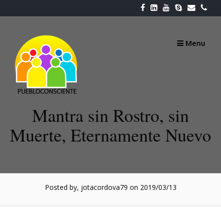
Skip
to
content
Menu
Mantra sin Rostro, sin
Muerte, Eternamente Nuevo
Posted by, jotacordova79
on 2019/03/13