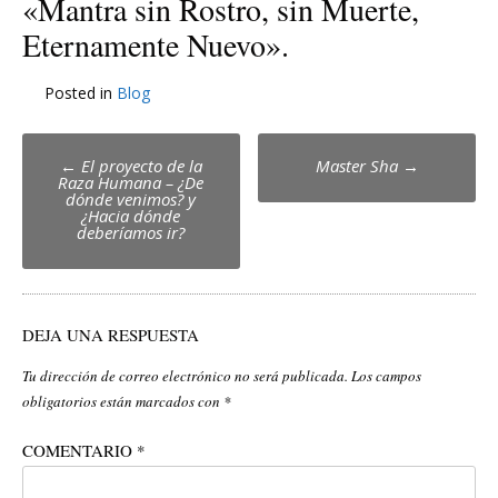
«Mantra sin Rostro, sin Muerte,
Eternamente Nuevo».
Posted in
Blog
Post
←
El proyecto de la
Master Sha
→
Raza Humana – ¿De
navigation
dónde venimos? y
¿Hacia dónde
deberíamos ir?
DEJA UNA RESPUESTA
Tu dirección de correo electrónico no será publicada.
Los campos
obligatorios están marcados con
*
COMENTARIO
*