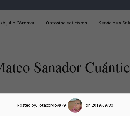
sé Julio Córdova
Ontosinclecticismo
Servicios y So
ateo Sanador Cuánti
Posted by, jotacordova79
on 2019/09/30