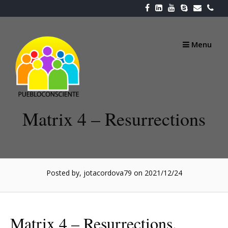
Skip
to
content
Menu
Matrix 4 – Resurrections
Posted by, jotacordova79
on 2021/12/24
Matrix 4 – Resurrections.