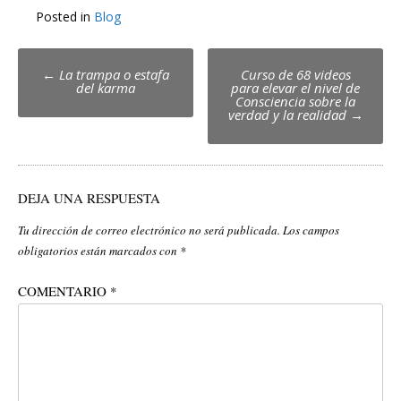
Posted in
Blog
Post
←
La trampa o estafa
Curso de 68 videos
del karma
para elevar el nivel de
navigation
Consciencia sobre la
verdad y la realidad
→
DEJA UNA RESPUESTA
Tu dirección de correo electrónico no será publicada.
Los campos
obligatorios están marcados con
*
COMENTARIO
*