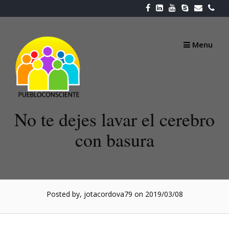
Skip
to
content
Menu
No te dejes lavar el cerebro
con basura
Posted by, jotacordova79
on 2019/03/08