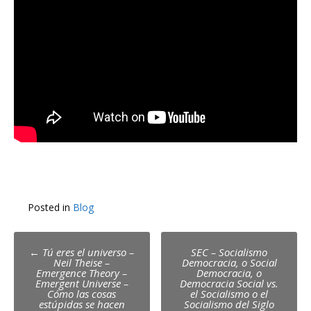
Posted in
Blog
Post
←
Tú eres el universo –
SEC – Socialismo
Neil Theise –
Democracia, o Social
navigation
Emergence Theory –
Democracia, o
Emergent Universe –
Democracia Social vs.
Cómo las cosas
el Socialismo o el
estúpidas se hacen
Socialismo del Siglo