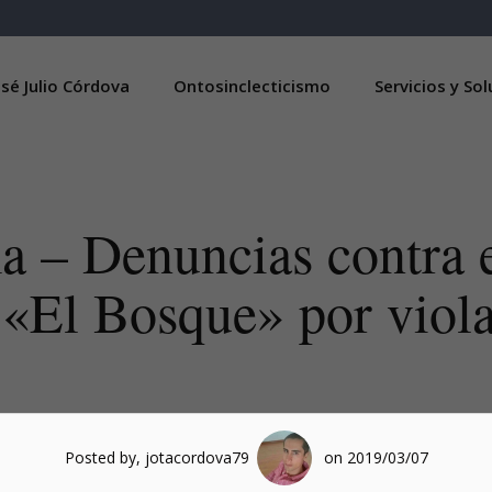
sé Julio Córdova
Ontosinclecticismo
Servicios y So
 – Denuncias contra e
a «El Bosque» por viola
Posted by, jotacordova79
on 2019/03/07