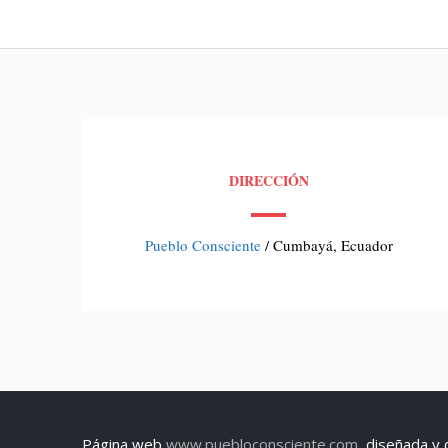
DIRECCIÓN
Pueblo Consciente
/ Cumbayá, Ecuador
Página web
www.puebloconsciente.com
, diseñada y