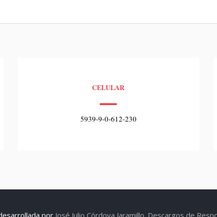
CELULAR
5939-9-0-612-230
 desarrollada por
José Julio Córdova Jaramillo.
Descargos de Respon