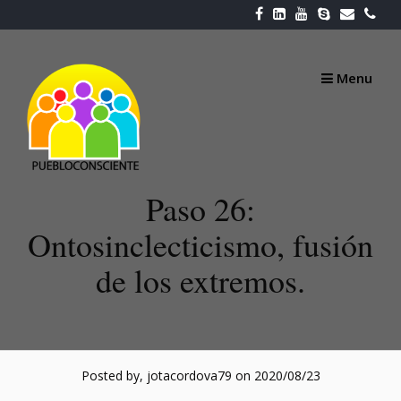
Skip
to
content
Menu
Paso 26:
Ontosinclecticismo, fusión
de los extremos.
Posted by, jotacordova79
on 2020/08/23