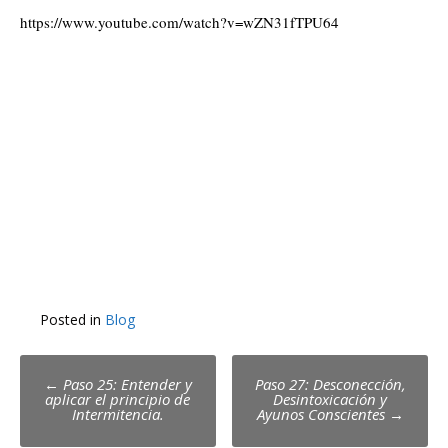
https://www.youtube.com/watch?v=wZN31fTPU64
Posted in
Blog
Post
←
Paso 25: Entender y
Paso 27: Desconección,
aplicar el principio de
Desintoxicación y
navigation
Intermitencia.
Ayunos Conscientes
→