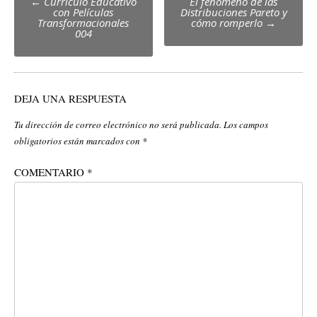
←
Currículo Educativo
El fenómeno de las
con Películas
Distribuciones Pareto y
navigation
Transformacionales
cómo romperlo
→
004
DEJA UNA RESPUESTA
Tu dirección de correo electrónico no será publicada.
Los campos
obligatorios están marcados con
*
COMENTARIO
*