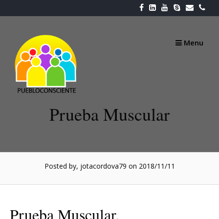
Skip
to
content
Menu
Prueba Muscular
Posted by, jotacordova79
on 2018/11/11
Prueba Muscular.