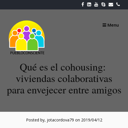
Skip
to
content
Menu
Qué es el cohousing:
viviendas colaborativas
para envejecer entre amigos
Posted by, jotacordova79
on 2019/04/12