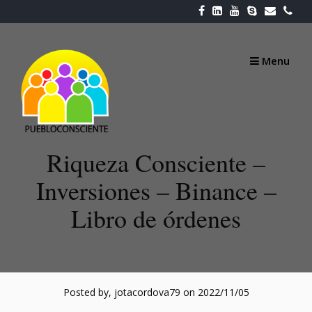
Skip
to
content
Menu
Riqueza Consciente –
Inversiones – Binance –
Libro de órdenes
Posted by, jotacordova79
on 2022/11/05