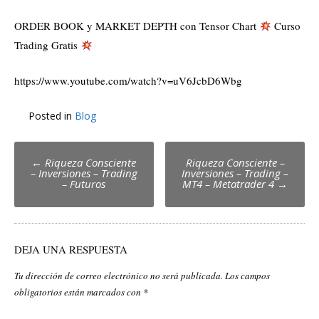
ORDER BOOK y MARKET DEPTH con Tensor Chart
Curso
Trading Gratis
https://www.youtube.com/watch?v=uV6JcbD6Wbg
Posted in
Blog
Post
←
Riqueza Consciente
Riqueza Consciente –
– Inversiones – Trading
Inversiones – Trading –
navigation
– Futuros
MT4 – Metatrader 4
→
DEJA UNA RESPUESTA
Tu dirección de correo electrónico no será publicada.
Los campos
obligatorios están marcados con
*