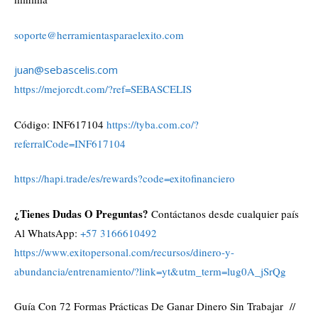
soporte@herramientasparaelexito.com
juan@sebascelis.com
https://mejorcdt.com/?ref=SEBASCELIS
Código: INF617104
https://tyba.com.co/?
referralCode=INF617104
https://hapi.trade/es/rewards?code=exitofinanciero
¿Tienes Dudas O Preguntas?
Contáctanos desde cualquier país
Al WhatsApp:
+57 3166610492
https://www.exitopersonal.com/recursos/dinero-y-
abundancia/entrenamiento/?link=yt&utm_term=lug0A_jSrQg
Guía Con 72 Formas Prácticas De Ganar Dinero Sin Trabajar //