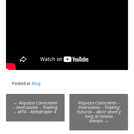
Posted in
Blog
Post
←
Riqueza Consciente
Riqueza Consciente –
– Inversiones – Trading
Inversiones – Trading
navigation
– MT4 – Metatrader 4
Futuros – Abrir short y
long al mismo
tiempo
→