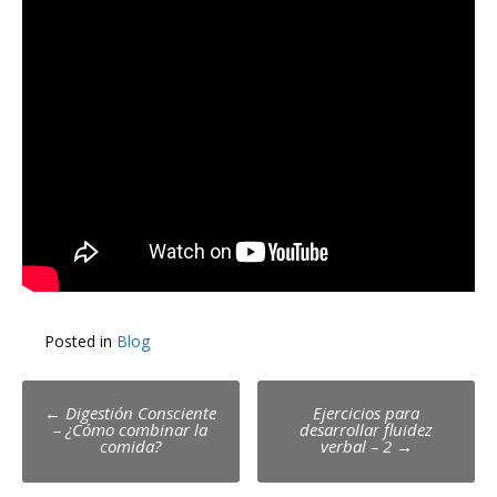
Posted in
Blog
Post
←
Digestión Consciente
Ejercicios para
– ¿Cómo combinar la
desarrollar fluidez
navigation
comida?
verbal – 2
→