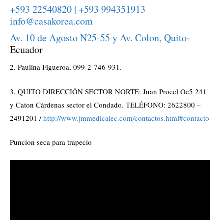
+593 22540820 | +593 994351913
info@casakorea.com
Av. 10 de Agosto N25-55 y Av. Colon, Quito
-
Ecuador
2. Paulina Figueroa, 099-2-746-931.
3. QUITO DIRECCIÓN SECTOR NORTE: Juan Procel Oe5 241
y Caton Cárdenas sector el Condado. TELÉFONO: 2622800 –
2491201 /
http://www.jmmedicalec.com/contactos.html#contacto
Puncion seca para trapecio