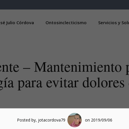
sé Julio Córdova
Ontosinclecticismo
Servicios y So
nte – Mantenimiento 
ía para evitar dolores
Posted by, jotacordova79
on 2019/09/06